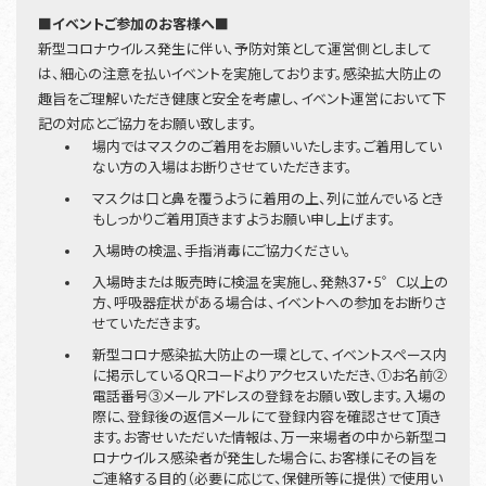
■イベントご参加のお客様へ■
新型コロナウイルス発生に伴い、予防対策として運営側としまして
は、細心の注意を払いイベントを実施しております。感染拡大防止の
趣旨をご理解いただき健康と安全を考慮し、イベント運営において下
記の対応とご協力をお願い致します。
場内ではマスクのご着用をお願いいたします。ご着用してい
ない方の入場はお断りさせていただきます。
マスクは口と鼻を覆うように着用の上、列に並んでいるとき
もしっかりご着用頂きますようお願い申し上げます。
入場時の検温、手指消毒にご協力ください。
入場時または販売時に検温を実施し、発熱37・5゜C以上の
方、呼吸器症状がある場合は、イベントへの参加をお断りさ
せていただきます。
新型コロナ感染拡大防止の一環として、イベントスペース内
に掲示しているQRコードよりアクセスいただき、①お名前②
電話番号③メールアドレスの登録をお願い致します。入場の
際に、登録後の返信メールにて登録内容を確認させて頂き
ます。お寄せいただいた情報は、万一来場者の中から新型コ
ロナウイルス感染者が発生した場合に、お客様にその旨を
ご連絡する目的（必要に応じて、保健所等に提供）で使用い