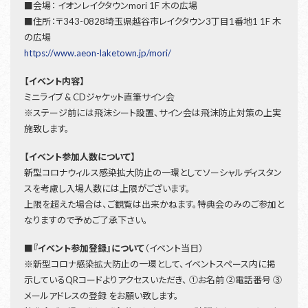
■会場： イオンレイクタウンmori 1F 木の広場
■住所：〒343-0828埼玉県越谷市レイクタウン3丁目1番地1 1F 木
の広場
https://www.aeon-laketown.jp/mori/
【イベント内容】
ミニライブ & CDジャケット直筆サイン会
※ステージ前には飛沫シート設置、サイン会は飛沫防止対策の上実
施致します。
【イベント参加人数について】
新型コロナウィルス感染拡大防止の一環としてソーシャルディスタン
スを考慮し入場人数には上限がございます。
上限を超えた場合は、ご観覧は出来かねます。特典会のみのご参加と
なりますので予めご了承下さい。
■『イベント参加登録』について
（イベント当日）
※新型コロナ感染拡大防止の一環として、イベントスペース内に掲
示しているQRコードよりアクセスいただき、 ①お名前 ②電話番号 ③
メールアドレスの登録 をお願い致します。