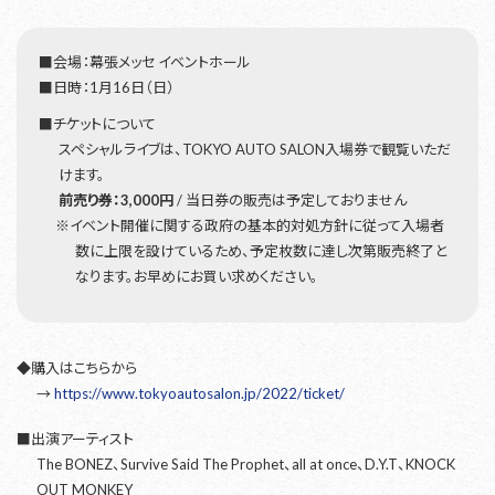
■会場：幕張メッセ イベントホール
■日時：1月16日（日）
■チケットについて
スペシャルライブは、TOKYO AUTO SALON入場券で観覧いただ
けます。
前売り券：3,000円
/ 当日券の販売は予定しておりません
※イベント開催に関する政府の基本的対処方針に従って入場者
数に上限を設けているため、予定枚数に達し次第販売終了と
なります。お早めにお買い求めください。
◆購入はこちらから
→
https://www.tokyoautosalon.jp/2022/ticket/
■出演アーティスト
The BONEZ、Survive Said The Prophet、all at once、D.Y.T、KNOCK
OUT MONKEY