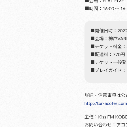
■会場：FLAT FIVE
■時間：16:00 〜 16:
■開催日時：2022
■会場：神戸VARIT
■チケット料金：4
■配送料：770円
■チケット一般発売
■プレイガイド：
詳細・注意事項は公
http://tor-acofes.com
主催：Kiss FM 
お問い合わせ：アコフェ