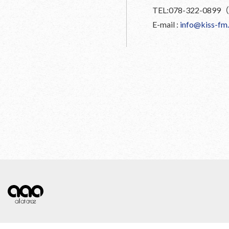
TEL:078-322-0
E-mail :
info@kiss-fm.