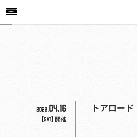
menu
04.16
トアロード
2022.
[Sat]
開催