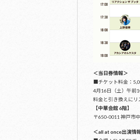
＜当日券情報＞
■チケット料金：5,
4月16日（土）午前1
料金と引き換えにリ
【中華会館 6階】
〒650-0011 神戸
＜all at once出演