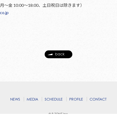
899（月～金 10:00～18:00、土日祝日は除きます）
co.jp
back
NEWS
MEDIA
SCHEDULE
PROFILE
CONTACT
© B ZONE,Inc.