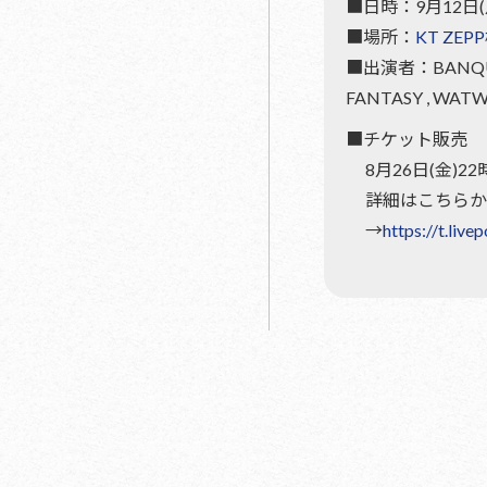
■日時：9月12日(月
■場所：
KT ZEP
■出演者：BANQUET , B
FANTASY , WAT
■チケット販売
8月26日(金)2
詳細はこちらか
→
https://t.liv