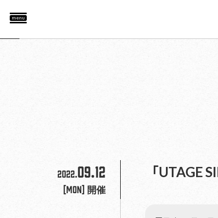
menu
09.12
「UTAGE SI
2022.
[Mon]
開催