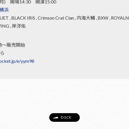
) 開場14:30 開演15:00
P横浜
LACK IRIS , Crimson Crat Clan , 内海大輔 , BXW , ROYALNOVICE
WING , 岸洋佑
2時〜販売開始
ら
epocket.jp/e/yym98
back