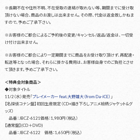
※長期不在や住所不明、不在受取の連絡が取れない等、期間までに受け取
頂けない場合、商品のお渡しは出来ません。その際、代金は返金致しかねま
すので、予めご了承下さい。
※お客様のご都合によるご予約後の変更/キャンセル/返品/返金は、一切受
け付け出来ません。
※お客様のご都合により一定期間までに商品をお受け取り頂けず、再配達・
転送等となった場合、それらに掛かる費用は、お客様自身でのご負担とさせ
て頂きます。予めご了承下さい。
＜特典会対象商品＞
◆対象タイトル
11/2（水）発売「
プレイメーカー feat.大野雄大（from Da-iCE）
」
【名探偵コナン盤】初回生産限定（CD+描き下ろしアニメ絵柄ジャケット&グ
ッズ）
品番：JBCZ-6121価格：1,980円（税込）
【通常盤】(CD＋DVD)
品番：JBCZ-6122 価格：1,650円（税込）