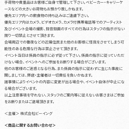
手荷物や貴重品はお客様ご自身で管理して下さい。ベビーカー・キャリーケ
ースなどの大きいお荷物もお預かり致しかねます。
優先エリア内への飲食物の持ち込みはご遠慮下さい。
優先エリア内はカメラ、ビデオカメラ、カメラ付携帯電話等でのアーティスト
及びイベント会場の撮影、録音録画のすべての行為はスタッフの指示がない
限り一切禁止とさせて頂きます。
会場周辺での徹夜などの近隣住民また他のお客様に怪我をさせてしまう可
能性のある危険な行為は禁止させて頂きます。
イベント当日は係員の指示に必ず従って下さい。係員の指示に従っていただ
けない場合、イベントへのご参加をお断りする場合がございます。
他のお客様のご迷惑となる行為、また係員の指示に従わずに生じた事故に
関しましては、弊店・主催者は一切責任を負いかねます。
諸事情によりイベントの内容に変更が出る場合や、イベント自体が中止にな
る場合がございます。
以上注意事項を守れない、スタッフのご案内等に従えないお客さまはご参加
をお断りまたはご退場頂きます。
＜主催＞ 株式会社ビーイング
＜商品に関するお問い合わせ＞