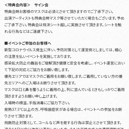
＜特典会内容＞ サイン会
特典会時お客様のマスクは必須とさせて頂きますのでご了承下さい。
出演アーティストも特典会時マスク等させていただく場合もございます。予め
ご了承下さい。特典会は飛沫シート越しに実施させて頂きます。シートを触
れる行為などはご遠慮下さい。
■イベントご参加のお客様へ
新型コロナウイルス発生に伴い、予防対策として運営側としましては、細心
の注意を払いイベントを実施しております。
感染拡大防止の趣旨をご理解頂き健康と安全を考慮し、イベント運営におい
て下記の対応とご協力をお願い致します。
優先エリアではマスクのご着用をお願い致します。ご着用していない方の優
先エリアへのご入場はお断りさせて頂きます。
マスクは口と鼻を覆うように着用の上、列に並んでいるときもしっかりご着用
頂きますようお願い申し上げます。
入場時の検温、手指消毒にご協力下さい。
発熱37.5℃以上の方、呼吸器症状がある場合は、イベントへの参加をお断
りさせて頂きます。
飛散防止対策として、コールなど声を発する行為は禁止とさせて頂きます。