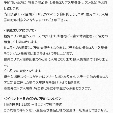
予約頂いた方に「特典会参加券」と優先エリア入場券（No.ランダム）をお渡
し致します。
当日渋谷モディ店頭プラザ以外でのご予約に関しましては、優先エリア入場
券の配布対象外となりますのでご了承下さい。
– 観覧エリアについて –
観覧エリアは屋外スペースとなります。お客様ご自身で体調管理にご協力の
程宜しくお願い致します。
ミニライブの観覧はご予約者優先となります。ご予約時に優先エリア入場券
をランダム（先着ではありません）で差し上げます。
優先エリア入場券記載のNo.順に入場となります。購入先着順ではありませ
ん。
立ち見での観覧となります。
優先入場後スペースがあればフリー入場となります。ステージ前の優先エリ
アは定員に達した場合入場制限を設けさせて頂きます。
※優先エリア入場券、特典券ともに小学生から必要となります。
＜イベント当日のCDのご予約について＞
【販売時刻】 11:00 ～ ミニライブ終了時迄
ご予約後のキャンセル・返金及び商品仕様の変更は一切お受けできません。