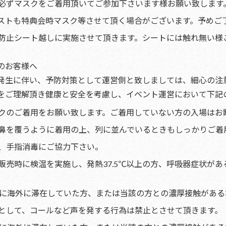
必ずマスクをご着用頂いてご参加下さいます様お願い致します
ストも特典会時マスク等させて頂く場合がございます。予めご
防止シート越しに実施させて頂きます。シートには触れ無い様
のお客様へ
発生に伴い、予防対策として運営側と致しましては、細心の注
をご理解頂き健康と安全を考慮し、イベント運営において下記
クのご着用をお願い致します。ご着用していない方の入場はお
鼻を覆うように着用の上、列に並んでいるときもしっかりご着
、手指消毒にご協力下さい。
販売時に検温を実施し、発熱37.5℃以上の方、呼吸器症状が
内に海外に滞在していた方、または当該の方との濃厚接触があ
として、コールなど声を発する行為は禁止とさせて頂きます。