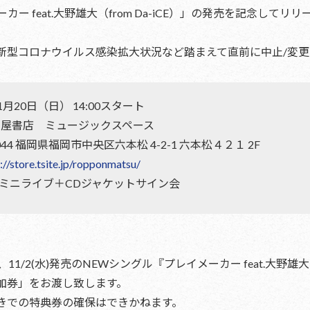
ーカー feat.大野雄大（from Da-iCE）」の発売を記念
新型コロナウイルス感染拡大状況など踏まえて直前に中止/変更
1月20日（日） 14:00スタート
蔦屋書店 ミュージックスペース
44 福岡県福岡市中央区六本松 4-2-1 六本松４２１ 2F
://store.tsite.jp/ropponmatsu/
ミニライブ＋CDジャケットサイン会
】
11/2(水)発売のNEWシングル『プレイメーカー feat.大野雄大
加券」をお渡し致します。
きでの特典券の確保はできかねます。