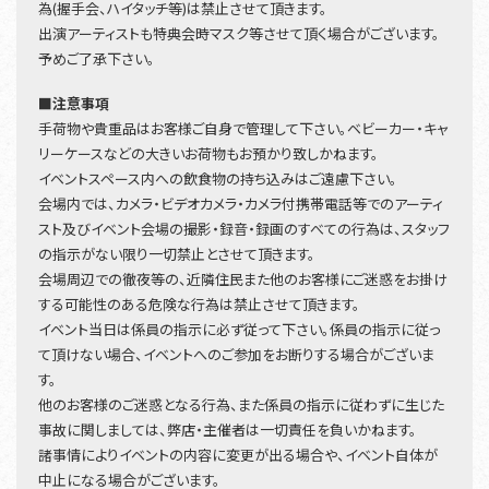
為(握手会、ハイタッチ等)は禁止させて頂きます。
出演アーティストも特典会時マスク等させて頂く場合がございます。
予めご了承下さい。
■注意事項
手荷物や貴重品はお客様ご自身で管理して下さい。ベビーカー・キャ
リーケースなどの大きいお荷物もお預かり致しかねます。
イベントスペース内への飲食物の持ち込みはご遠慮下さい。
会場内では、カメラ・ビデオカメラ・カメラ付携帯電話等でのアーティ
スト及びイベント会場の撮影・録音・録画のすべての行為は、スタッフ
の指示がない限り一切禁止とさせて頂きます。
会場周辺での徹夜等の、近隣住民また他のお客様にご迷惑をお掛け
する可能性のある危険な行為は禁止させて頂きます。
イベント当日は係員の指示に必ず従って下さい。係員の指示に従っ
て頂けない場合、イベントへのご参加をお断りする場合がございま
す。
他のお客様のご迷惑となる行為、また係員の指示に従わずに生じた
事故に関しましては、弊店・主催者は一切責任を負いかねます。
諸事情によりイベントの内容に変更が出る場合や、イベント自体が
中止になる場合がございます。