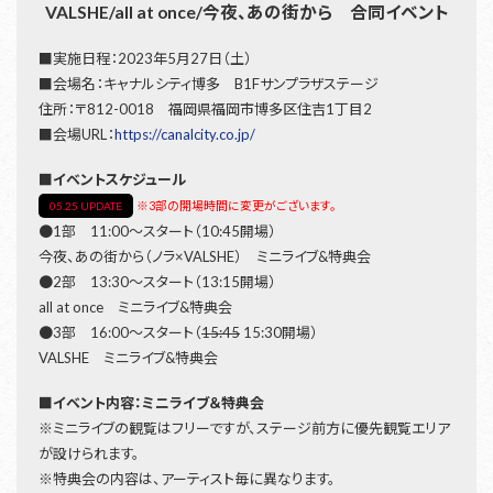
VALSHE/all at once/今夜、あの街から 合同イベント
■実施日程：2023年5月27日（土）
■会場名：キャナルシティ博多 B1Fサンプラザステージ
住所：〒812-0018 福岡県福岡市博多区住吉1丁目2
■会場URL：
https://canalcity.co.jp/
■イベントスケジュール
※3部の開場時間に変更がございます。
05.25 UPDATE
●1部 11:00～スタート（10:45開場）
今夜、あの街から（ノラ×VALSHE） ミニライブ&特典会
●2部 13:30～スタート（13:15開場）
all at once ミニライブ&特典会
●3部 16:00～スタート（
15:45
15:30開場）
VALSHE ミニライブ&特典会
■イベント内容：ミニライブ＆特典会
※ミニライブの観覧はフリーですが、ステージ前方に優先観覧エリア
が設けられます。
※特典会の内容は、アーティスト毎に異なります。