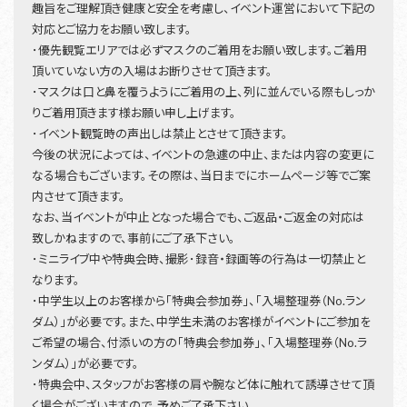
趣旨をご理解頂き健康と安全を考慮し、イベント運営において下記の
対応とご協力をお願い致します。
･優先観覧エリアでは必ずマスクのご着用をお願い致します。ご着用
頂いていない方の入場はお断りさせて頂きます。
･マスクは口と鼻を覆うようにご着用の上、列に並んでいる際もしっか
りご着用頂きます様お願い申し上げます。
･イベント観覧時の声出しは禁止とさせて頂きます。
今後の状況によっては、イベントの急遽の中止、または内容の変更に
なる場合もございます。その際は、当日までにホームページ等でご案
内させて頂きます。
なお、当イベントが中止となった場合でも、ご返品・ご返金の対応は
致しかねますので、事前にご了承下さい。
･ミニライブ中や特典会時、撮影･録音・録画等の行為は一切禁止と
なります。
･中学生以上のお客様から「特典会参加券」、「入場整理券（No.ラン
ダム）」が必要です。また、中学生未満のお客様がイベントにご参加を
ご希望の場合、付添いの方の「特典会参加券」、「入場整理券（No.ラ
ンダム）」が必要です。
･特典会中、スタッフがお客様の肩や腕など体に触れて誘導させて頂
く場合がございますので、予めご了承下さい。