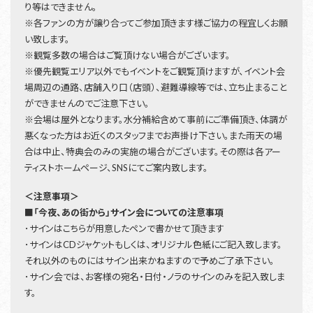
り等はできません。
※各ファンの方が譲り合ってご参加頂きます様ご協力の程宜しくお願
い致します。
※観覧多数の場合はご覧頂けない場合がございます。
※優先観覧エリア以外でもイベントをご観覧頂けますが、イベント会
場周辺の通路、店舗入り口（店頭）、避難導線等では、立ち止まること
ができませんのでご注意下さい。
※会場は屋外となります。水分補給含めて事前にご準備頂き、体調が
悪くなった方はお近くのスタッフまでお声掛け下さい。また雨天の場
合は中止、特典会のみの実施の場合がございます。その際は各アー
ティストホームページ、SNSにてご案内致します。
＜注意事項＞
■「今夜、あの街から」サイン会についての注意事項
･サインはこちらが用意したペンで書かせて頂きます
･サインはCDジャケットもしくは、オリジナル色紙にご記入致します。
それ以外のものにはサイン出来かねますので予めご了承下さい。
･サイン会では、お客様の宛名・日付・ノラのサインのみを記入致しま
す。