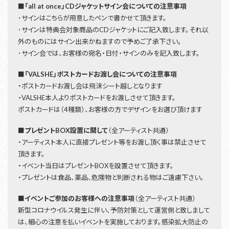
■「all at once」CDジャケットサイン会についての注意事項
･サインはこちらが用意したペンで書かせて頂きます。
･サインは特典会対象商品のCDジャケットにご記入致します。それ以
外のものにはサイン出来かねますので予めご了承下さい。
･サイン会では、お客様の宛名・日付・サインのみを記入致します。
■「VALSHE」ポストカードお渡し会についての注意事項
・ポストカードお渡し会は飛沫シート越しとなります
・VALSHE本人よりポストカードをお渡しさせて頂きます。
ポストカードは（4種類）、お客様の方でデザインをお選び頂けます
■プレゼントBOX設置に関して
（全アーティスト共通）
・アーティスト本人に直接プレゼント等をお渡し頂く事は禁止させて
頂きます。
・イベント当日はプレゼントBOXを設置させて頂きます。
・プレゼントは食品、薬品、危険物と判断される物はご遠慮下さい。
■イベントご参加のお客様への注意事項
（全アーティスト共通）
新型コロナウイルス発生に伴い、予防対策として運営側と致しまして
は、細心の注意を払いイベントを実施しております。感染拡大防止の