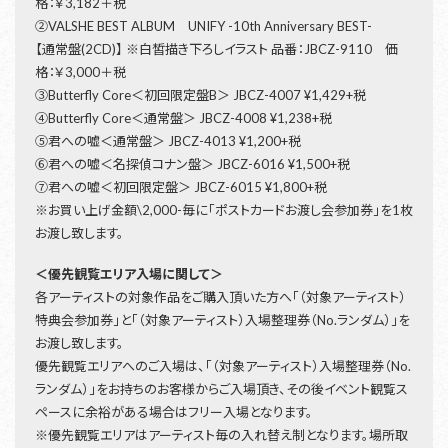
格：￥3,182＋税
②VALSHE BEST ALBUM UNIFY -10th Anniversary BEST-
【通常盤(2CD)】 ※白皙描き下ろしイラスト 品番：JBCZ-9110 価
格：￥3,000＋税
③Butterfly Core＜初回限定盤B＞ JBCZ-4007 ¥1,429+税
④Butterfly Core＜通常盤＞ JBCZ-4008 ¥1,238+税
⑤君への嘘＜通常盤＞ JBCZ-4013 ¥1,200+税
⑥君への嘘＜名探偵コナン盤＞ JBCZ-6016 ¥1,500+税
⑦君への嘘＜初回限定盤＞ JBCZ-6015 ¥1,800+税
※お買い上げ金額\2,000-毎に「ポストカードお渡し会参加券」を1枚
お渡し致します。
＜優先観覧エリア入場に関して＞
各アーティストの対象作品をご購入頂いた方へ「（対象アーティスト）
特典会参加券」と「（対象アーティスト）入場整理券（No.ランダム）」を
お渡し致します。
優先観覧エリアへのご入場は、「（対象アーティスト）入場整理券（No.
ランダム）」をお持ちのお客様からご入場頂き、その後イベント観覧ス
ペースに余裕がある場合はフリー入場となります。
※優先観覧エリアはアーティスト毎の入れ替え制となります。場所取