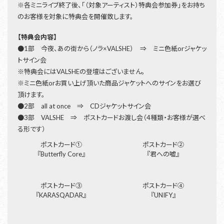
※各ミニライブ終了後、「（対象アーティスト）特典会参加券」をお持ち
のお客様を対象に特典会を開催致します。
【特典会内容】
●1部 今夜、あの街から（ノラ×VALSHE） ⇒ ミニ色紙orジャケッ
トサイン会
※特典会にはVALSHEの登壇はございません。
※ミニ色紙orお買い上げ頂いた商品ジャケットへのサインをお選び
頂けます。
●2部 all at once ⇒ CDジャケットサイン会
●3部 VALSHE ⇒ ポストカードお渡し会（4種類・お客様が選べ
る形です）
ポストカード①
ポストカード②
『Butterfly Core』
『君への嘘』
ポストカード③
ポストカード④
『KARASQADAR』
『UNIFY』