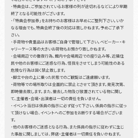
･特典会は、ご参加されているお客様の列が途切れるなどにより早期
終了となる可能性がございます。
･「特典会参加券」をお持ちのお客様はお早めにご整列下さい。いか
なる理由でも、特典会終了後の対応は致しかねます。予めご了承下
さい。
･手荷物や貴重品はお客様ご自身で管理して下さい。ベビーカー・キ
ャリーケース等の大きいお荷物もお預かり致しかねます。
･会場周辺での徹夜行為、館内や会場周辺での座り込み等、近隣住
民や他のお客様にご迷惑な行為、怪我をさせてしまう可能性のある
危険な行為は固く禁止致します。
・脚立や台の上に乗った状態でのご観覧はご遠慮願います。
・荷物等での場所取りは全面的に禁止とさせて頂きます。発見次第、
即時撤去致します。また、撤去した物及び放置されている物に関し
て、主催者・会場・出演者は一切の責任を負いません。
･イベント当日は係員の指示に必ず従って下さい。係員の指示に従っ
て頂けない場合、イベントへのご参加をお断りする場合がございま
す。
･他のお客様のご迷惑となる行為、また係員の指示に従わずに生じ
た事故に関しましては、弊店・主催者は一切責任を負いかねます。