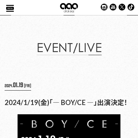
menu
EVENT/LIVE
01.19
2024.
[Fri]
2024/1/19(金)「― BOY/CE ―」出演決定！