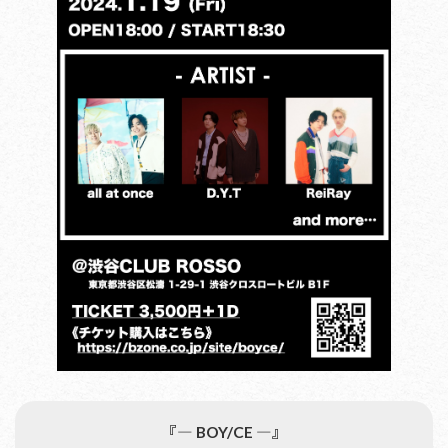
『― BOY/CE ―』