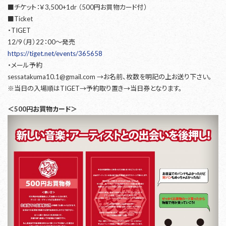
■チケット：￥3,500+1dr （500円お買物カード付）
■Ticket
・TIGET
12/9（月）22：00～発売
https://tiget.net/events/365658
・メール予約
sessatakuma10.1@gmail.com →お名前、枚数を明記の上お送り下さい。
※当日の入場順はTIGET→予約取り置き→当日券となります。
＜500円お買物カード＞