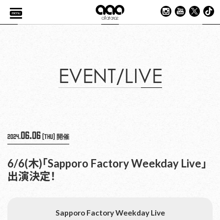
menu
EVENT/LIVE
06.06
2024.
[Thu]
開催
6/6(木)「Sapporo Factory Weekday Live」
出演決定！
Sapporo Factory Weekday Live