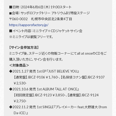
■日時：2024年6月6日（木）19:00スタート
◼︎会場：サッポロファクトリー アトリウムB1特設ステージ
〒060-0032 札幌市中央区北2条東4丁目
https://sapporofactory.jp/
■イベント内容：ミニライブ＋CDジャケットサイン会
※ミニライブは観覧フリーです。
【サイン会参加方法】
ミニライブ後、ステージ近くの物販コーナーにてall at onceのCDをご
購入頂いた方に、サイン会を行います。
＜対象商品＞
◆2021.1.27 発売 1st EP『JUST BELIEVE YOU』
【通常盤】JBCZ-9106 ￥1,760-、【名探偵コナン盤】JBCZ-9107
￥2,530-
◆2021.10.6 発売 1st ALBUM 『ALL AT ONCE』
【初回限定盤】JBCZ-9123 ￥3,850-、【通常盤】JBCZ-9124
￥2,750-
◆2022.11.2 発売 1st SINGLE『プレイメーカー feat.大野雄大（from
Da-iCE）』