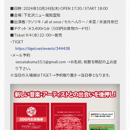
■日時：2024年10月24日(木) OPEN 17:30 / START 18:00
■会場：下北沢ニュー風知空知
■出演者：ウソツキ / all at once / ちたへんりー / 未菜 / 水波月奈巳
■チケット：￥3,400+1dr （500円お買物カード付）
■Ticket 9/4（水）22：00～発売
・TIGET
https://tiget.net/events/344438
・メール予約
sessatakuma10.1@gmail.com →お名前、枚数を明記の上お送
り下さい。
※当日の入場順はTIGET→予約取り置き→当日券となります。