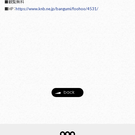
■観覧無料
■HP：
https://www.knb.ne.jp/bangumi/foohoo/4531/
back