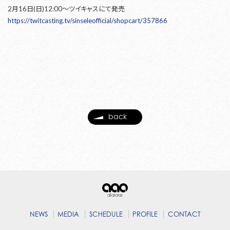
2月16日(日)12:00～ツイキャスにて発売
https://twitcasting.tv/sinseleofficial/shopcart/357866
back
NEWS
MEDIA
SCHEDULE
PROFILE
CONTACT