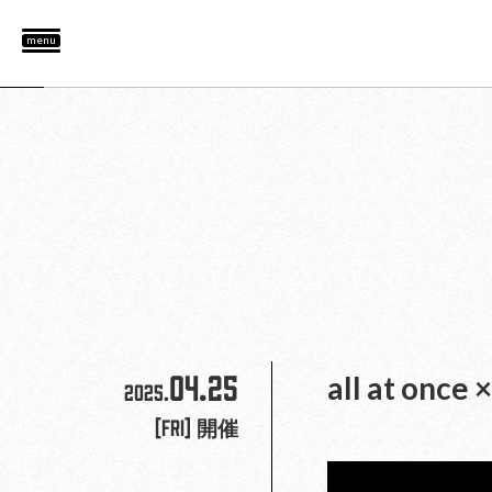
menu
04.25
all at onc
2025.
[Fri]
開催