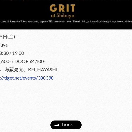
5日(金)
uya
30 / 19:00
0- / DOOR ¥4,100-
ce、海蔵亮太、KEI_HAYASHI
://tiget.net/events/388398
back