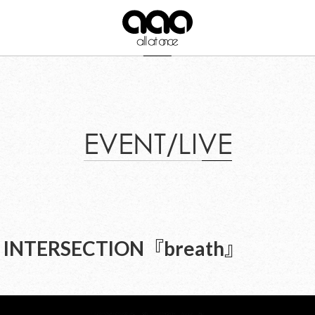
EVENT/LIVE
e × INTERSECTION『breath』