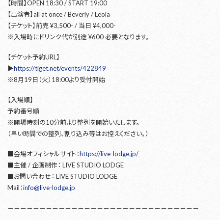
【時間】OPEN 18:30 / START 19:00
【出演者】all at once / Beverly / Leola
【チケット】前売 ¥3,500- / 当日 ¥4,000-
※入場時にドリンク代が別途 ¥600 必要となります。
【チケット予約URL】
▶︎
https://tiget.net/events/422849
※8月19日（火）18:00より受付開始
【入場順】
予約番号順
※開場時刻の10分前より整列を開始いたします。
（早い時間での整列、割り込み等はお控えください。）
■会場オフィシャルサイト：
https://live-lodge.jp/
■主催 / 企画制作： LIVE STUDIO LODGE
■お問い合わせ： LIVE STUDIO LODGE
Mail：
info@live-lodge.jp
＝＝＝＝＝＝＝＝＝＝＝＝＝＝＝＝＝＝＝＝＝＝＝＝＝＝＝＝＝＝