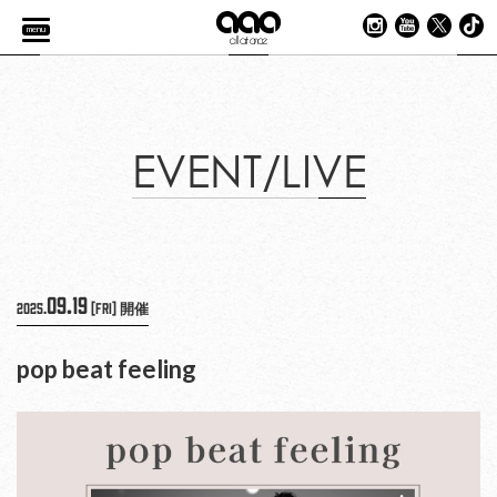
menu
EVENT/LIVE
09.19
2025.
[Fri]
開催
pop beat feeling