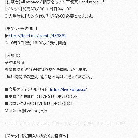
【出演者】all at once / 相原裕成 / 木下優真 / and more…!!
【チケット】前売 ¥3,600- / 当日 ¥4,100-
※入場時にドリンク代が別途 ¥600 必要となります。
【チケット予約URL】
▶︎
https://tiget.net/events/433392
※10月3日（金）18:00より受付開始
【入場順】
予約番号順
※開場時刻の10分前より整列を開始いたします。
（早い時間での整列、割り込み等はお控えください。）
■会場オフィシャルサイト：
https://live-lodge.jp/
■主催 / 企画制作： LIVE STUDIO LODGE
■お問い合わせ： LIVE STUDIO LODGE
Mail：info@live-lodge.jp
＝＝＝＝＝＝＝＝＝＝＝＝＝＝＝＝＝＝＝＝＝＝＝＝＝＝＝＝＝＝
【チケットをご購入いただくお客様へ】