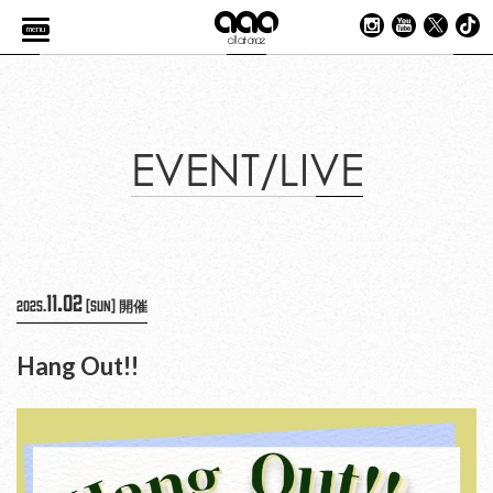
menu
EVENT/LIVE
11.02
2025.
[Sun]
開催
Hang Out!!