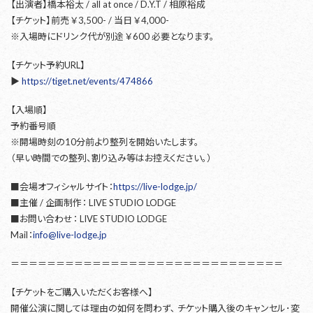
【出演者】橋本裕太 / all at once / D.Y.T / 相原裕成
【チケット】前売 ￥3,500- / 当日 ￥4,000-
※入場時にドリンク代が別途 ￥600 必要となります。
【チケット予約URL】
▶︎
https://tiget.net/events/474866
【入場順】
予約番号順
※開場時刻の10分前より整列を開始いたします。
（早い時間での整列、割り込み等はお控えください。）
■会場オフィシャルサイト：
https://live-lodge.jp/
■主催 / 企画制作： LIVE STUDIO LODGE
■お問い合わせ： LIVE STUDIO LODGE
Mail：
info@live-lodge.jp
＝＝＝＝＝＝＝＝＝＝＝＝＝＝＝＝＝＝＝＝＝＝＝＝＝＝＝＝＝＝
【チケットをご購入いただくお客様へ】
開催公演に関しては理由の如何を問わず､ チケット購入後のキャンセル･変