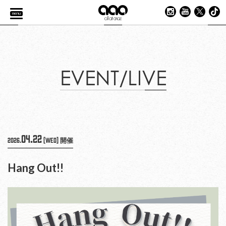
menu
EVENT/LIVE
04.22
2026.
[Wed]
開催
Hang Out!!