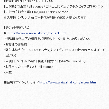
【時間】OPEN 18:45 / START 19:00
【出演者】門西恋 / all at once / ゴリ山田カバ男 / アダムとイブとロキソニン
【チケット】前売 / 当日 ￥3,000＋1drink or food
※入場時にドリンク or フード代が別途 ￥600 必要となります。
【チケット予約URL】
▶︎
https://www.waiwaihall.com/contact.html
上記URLから以下の項目をご記載の上、メールをお送りください。
・お客様のお名前
・緊急連絡先（メールのみでも大丈夫ですが、アドレスの拒否設定をはずして
ください）
・公演日、タイトル：5月1日(金) 「輪異ワイわいWai vol.205」
・お目当てのアーティスト：all at once
・人数
■会場オフィシャルサイト：
https://www.waiwaihall.com/access.html