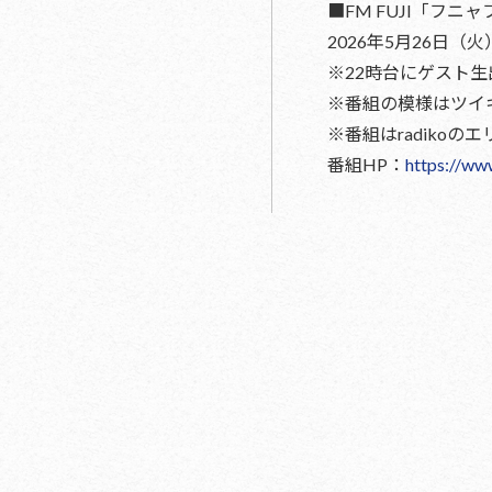
■FM FUJI「フニ
2026年5月26日（火） 
※22時台にゲスト生
※番組の模様はツイ
※番組はradiko
番組HP：
https://www