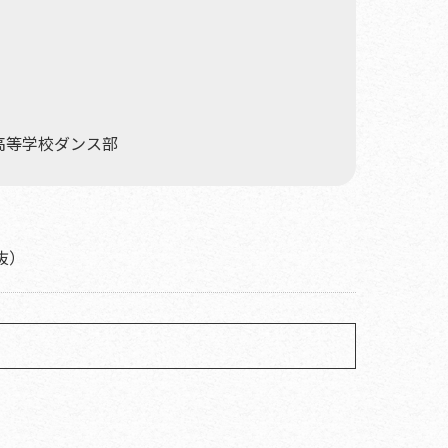
h樹徳高等学校ダンス部
税抜）
ー