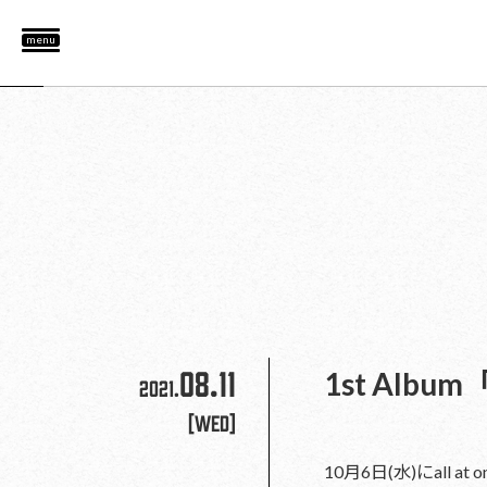
menu
08.11
1st Albu
2021.
[Wed]
10月6日(水)にall a