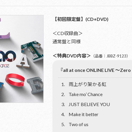
【初回限定盤】(CD+DVD)
＜CD収録曲＞
通常盤と同様
＜特典DVD内容＞
（品番：JBBZ-9123）
『all at once ONLINE LIVE 〜
雨上がり架かる虹
Take mo’ Chance
JUST BELIEVE YOU
Make it better
Two of us