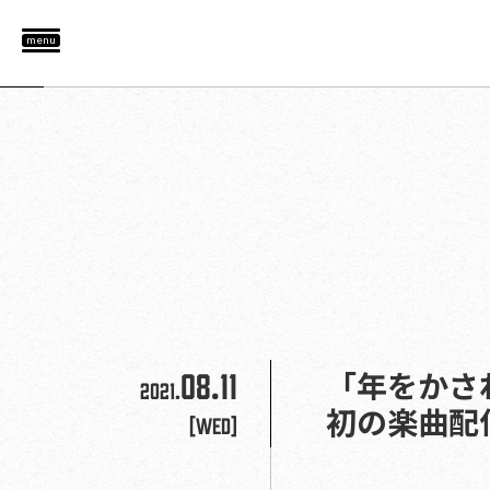
menu
08.11
「年をかさ
2021.
初の楽曲配
[Wed]