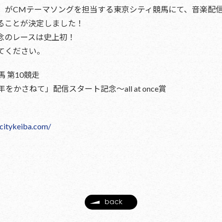
」がCMテーマソングを担当する東京シティ競馬にて、音楽配
ることが決定しました！
念のレースは史上初！
てください。
馬 第10競走
かさねて」配信スタート記念〜all at once賞
citykeiba.com/
back