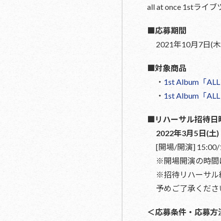
all at once 
■応募期間
2021年10月7日(木
■対象商品
・
1st Album「AL
・
1st Album「AL
■リハーサル招待日
2022年3月5日(土)
[開場/開演] 15:00/
※開場開演の時間
※招待リハーサル
予めご了承くださ
＜応募条件・応募方