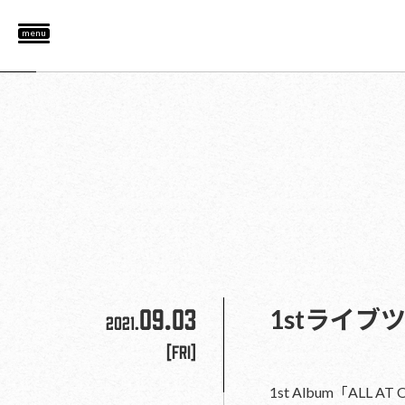
menu
09.03
1stライ
2021.
[Fri]
1st Album「AL