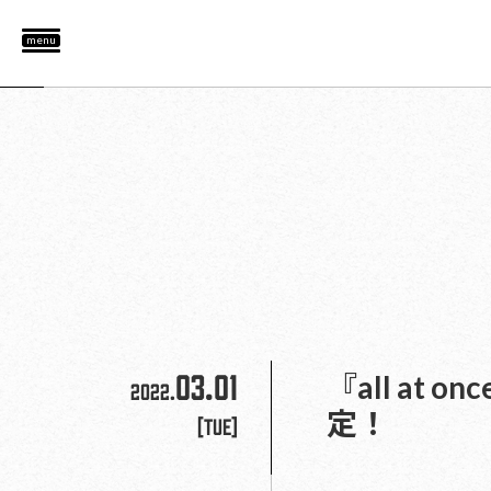
menu
03.01
『all at 
2022.
定！
[Tue]