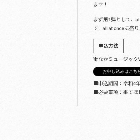
ます！
まず第1弾として、a
す。all at o
申込方法
街なかミュージック
お申し込みはこち
■申込期間：令和4年3
■必要事項：来てほ