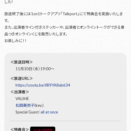
した！
放送終了後には1on1トークアプリ「Talkport」にて特典会を実施いたしま
す。
また、出演者サイン付きステッカーや、出演者とオンライントークができる景
品つきオンラインくじを販売いたします。
お楽しみに！！
＜放送日時＞
11月30日（水）19:00〜
＜放送URL＞
https://youtu.be/XR9YA8ab634
＜出演者＞
VALSHE
松岡美弥子
(key.)
Special Guest：
all at once
＜特典会＞
11.16 UPDATE