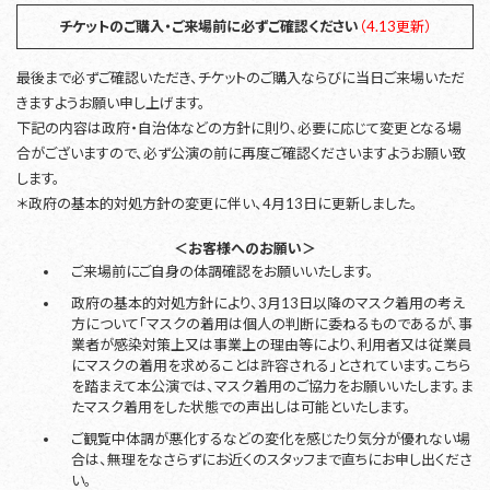
チケットのご購入・ご来場前に必ずご確認ください
（4.13更新）
最後まで必ずご確認いただき、チケットのご購入ならびに当日ご来場いただ
きますようお願い申し上げます。
下記の内容は政府・自治体などの方針に則り、必要に応じて変更となる場
合がございますので、必ず公演の前に再度ご確認くださいますようお願い致
します。
＊政府の基本的対処方針の変更に伴い、4月13日に更新しました。
＜お客様へのお願い＞
ご来場前にご自身の体調確認をお願いいたします。
政府の基本的対処方針により、3月13日以降のマスク着用の考え
方について「マスクの着用は個人の判断に委ねるものであるが、事
業者が感染対策上又は事業上の理由等により、利用者又は従業員
にマスクの着用を求めることは許容される」とされています。こちら
を踏まえて本公演では、マスク着用のご協力をお願いいたします。ま
たマスク着用をした状態での声出しは可能といたします。
ご観覧中体調が悪化するなどの変化を感じたり気分が優れない場
合は、無理をなさらずにお近くのスタッフまで直ちにお申し出くださ
い。