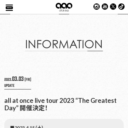
menu
INFORMATION
03.03
2023.
[Fri]
UPDATE
all at once live tour 2023 “The Greatest
Day” 開催決定！
■2023.4.15（土）