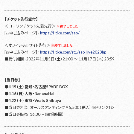
【チケット先行受付】
＜ローソンチケット先着先行＞
※終了しました
[お申し込みページ]：
https://l-tike.com/aao/
＜オフィシャルサイト先行＞
※終了しました
[お申し込みページ]：
https://l-tike.com/st1/aao-live2023hp
■受付期間：2022年11月5日（土）21:00 〜 11月17日（木）23:59
【当日券】
●4.15（土）愛知・名古屋SPADE BOX
●4.16（日）大阪・BananaHall
●4.22（土）東京・Veats Shibuya
■当日券料金：オールスタンディング ￥5,500（税込）※ドリンク代別
■当日券販売：16:30〜（開場時間）