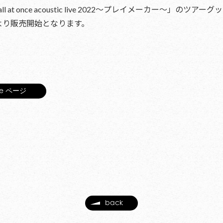
l at once acoustic live 2022〜プレイメーカー〜」の
より販売開始となります。
nce ページ
back