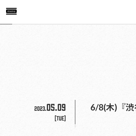
menu
05.09
6/8(木)
2023.
[Tue]