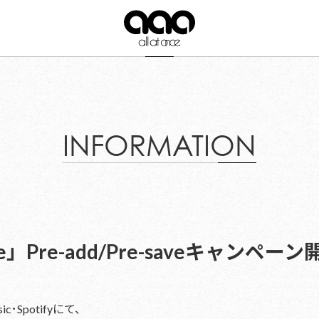
INFORMATION
e」Pre-add/Pre-saveキャンペー
ic･Spotifyにて、