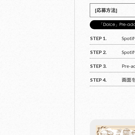
[応募方法]
「Dolce」Pre-ad
STEP 1.
Spot
STEP 2.
Spo
STEP 3.
Pre
STEP 4.
画面