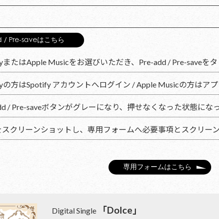
d / Pre-saveはこちら
ifyまたはApple Musicをお選びいただき、Pre-add / Pre-saveを
tifyの方はSpotify アカウントへログイン / Apple Music
-add / Pre-saveボタンがグレーになり、押せなくなった状態
をスクリーンショットし、専用フォームへ必要事項とスクリー
専用フォームはこちら
「Dolce」
Digital Single