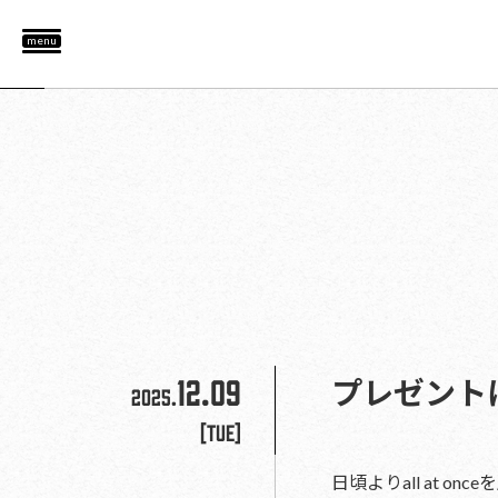
menu
12.09
プレゼント
2025.
[Tue]
日頃よりall at 