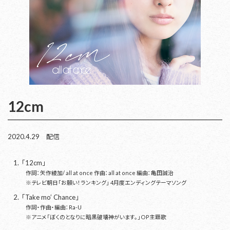
12cm
2020.4.29 配信
「12cm」
作詞：矢作綾加/ all at once 作曲：all at once 編曲：亀田誠治
※テレビ朝日「お願い！ランキング」 4月度エンディングテーマソング
「Take mo’ Chance」
作詞・作曲・編曲：Ra-U
※アニメ「ぼくのとなりに暗黒破壊神がいます。」OP主題歌