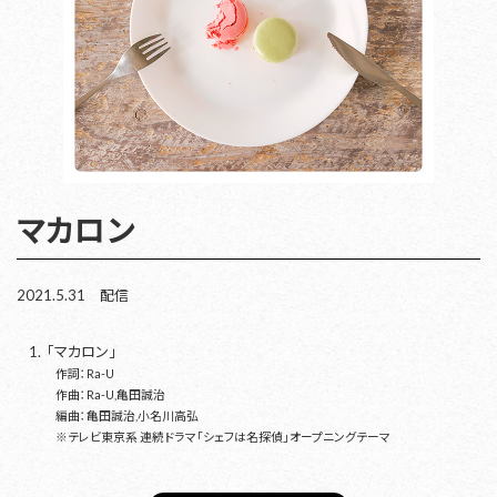
マカロン
2021.5.31 配信
「マカロン」
作詞：Ra-U
作曲：Ra-U,亀田誠治
編曲：亀田誠治,小名川高弘
※テレビ東京系 連続ドラマ「シェフは名探偵」オープニングテーマ