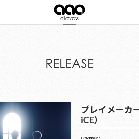
RELEASE
プレイメーカー f
iCE）
[ 通常盤 ]