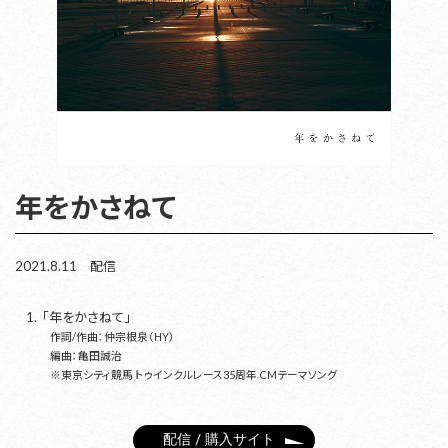
年をかさねて
2021.8.11 配信
「年をかさねて」
作詞/作曲：仲宗根泉（HY）
編曲：亀田誠治
※東京シティ競馬 トゥインクルレース35周年 CMテーマソング
配信 / 購入サイト