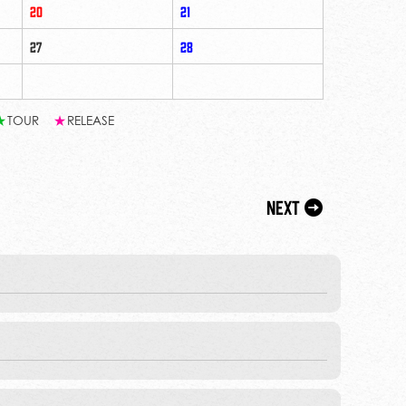
20
21
27
28
★
TOUR
★
RELEASE
Next