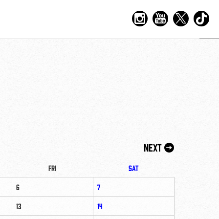
Next
Fri
Sat
6
7
13
14