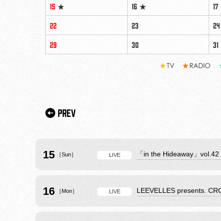
15
★
16
★
17
22
23
2
29
30
31
★
TV
★
RADIO
Prev
15
「in the Hideaway」vol.42
［Sun］
LIVE
16
LEEVELLES presents. CRO
［Mon］
LIVE