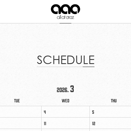
SCHEDULE
3
2026.
Tue
Wed
Thu
4
5
11
12