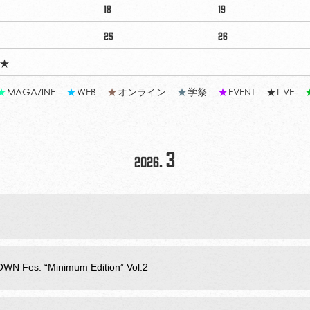
18
19
4
25
26
★
★
MAGAZINE
★
WEB
★
オンライン
★
学祭
★
EVENT
★
LIVE
3
2026.
WN Fes. “Minimum Edition” Vol.2