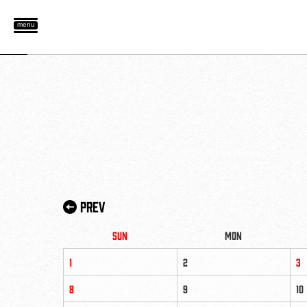
menu
Prev
Sun
Mon
1
2
3
8
9
10