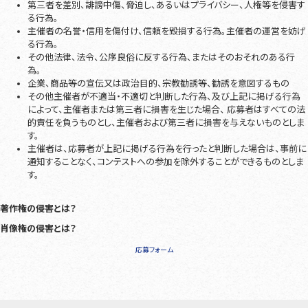
第三者を差別、誹謗中傷、脅迫し、あるいはプライバシー、人権等を侵害す
る行為。
主催者の名誉・信用を傷付け、信頼を毀損する行為。主催者の運営を妨げ
る行為。
その他法律、法令、公序良俗に反する行為、またはそのおそれのある行
為。
企業、商品等の宣伝又は政治目的、宗教勧誘等、勧誘を意図するもの
その他主催者が不適当・不適切と判断した行為、及び上記に掲げる行為
によって、主催者または第三者に損害を生じた場合、 応募者はすべての法
的責任を負うものとし、主催者および第三者に損害を与えないものとしま
す。
主催者は、応募者が上記に掲げる行為を行ったと判断した場合は、事前に
通知することなく、コンテストへの参加を除外することができるものとしま
す。
著作権の侵害とは？
肖像権の侵害とは？
応募フォーム