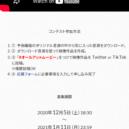
コンテスト参加方法
① 予告編風のオリジナル音源の中から気に入った音源をダウンロード。
② ダウンロード音源を使って映像作品を作成。
Twitter
TikTok
③ 「
#オールアットムービー
」をつけて映像作品を
or
に投稿。
※複数投稿OK
④
応募フォーム
に必要事項を入力して申し込み完了
募集期間
12
5
2020年
月
日（土）18:30
～
1
11
2021年
月
日（月）23:59