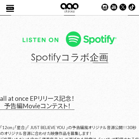
menu
Spotifyコラボ企画
all at once EPリリース記念！
予告編Movieコンテスト！
「12cm」「星合」「 JUST BELIEVE YOU 」の予告編風オリジナル音源公開！！30秒
のオリジナル音源に合わせた映像作品を募集します！