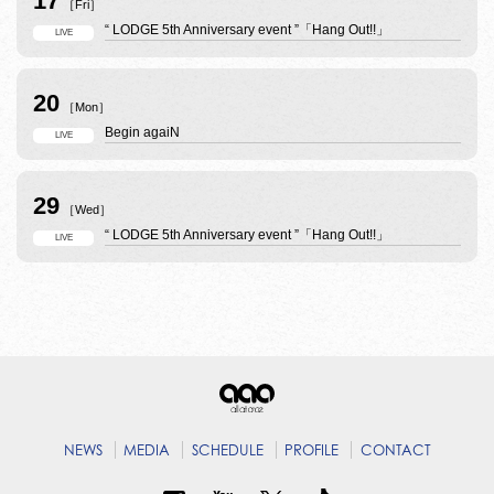
17
［Fri］
“ LODGE 5th Anniversary event ”「Hang Out!!」
LIVE
20
［Mon］
Begin agaiN
LIVE
29
［Wed］
“ LODGE 5th Anniversary event ”「Hang Out!!」
LIVE
NEWS
MEDIA
SCHEDULE
PROFILE
CONTACT