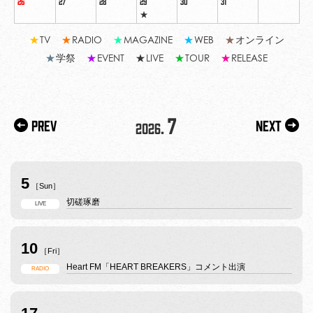
26
27
28
29
30
31
★
★
TV
★
RADIO
★
MAGAZINE
★
WEB
★
オンライン
★
学祭
★
EVENT
★
LIVE
★
TOUR
★
RELEASE
7
Prev
Next
2026.
5
［Sun］
切磋琢磨
LIVE
10
［Fri］
Heart FM「HEART BREAKERS」コメント出演
RADIO