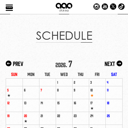
menu
SCHEDULE
7
Prev
Next
2026.
Sun
Mon
Tue
Wed
Thu
Fri
Sat
1
2
3
4
5
6
7
8
9
10
11
★
★
12
13
14
15
16
17
18
★
19
20
21
22
23
24
25
★