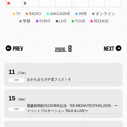
30
31
★
TV
★
RADIO
★
MAGAZINE
★
WEB
★
オンライン
★
学祭
★
EVENT
★
LIVE
★
TOUR
★
RELEASE
8
Prev
Next
2026.
11
［Tue］
おかちまちガチ道フェス！６
LIVE
15
［Sat］
愛媛新聞創刊150周年記念「RE:MEDIA FESTIVAL2026」〜
LIVE
イベントプロモーション TALK & LIVE〜