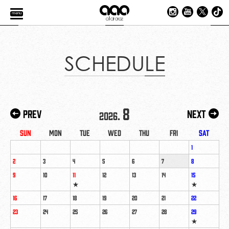
menu
SCHEDULE
8
Prev
Next
2026.
Sun
Mon
Tue
Wed
Thu
Fri
Sat
1
2
3
4
5
6
7
8
9
10
11
12
13
14
15
★
★
16
17
18
19
20
21
22
23
24
25
26
27
28
29
★