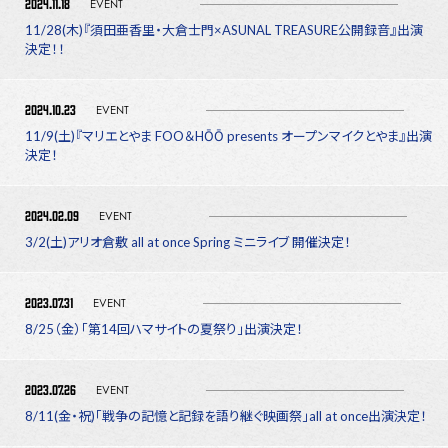
2024.11.18
EVENT
11/28(木)『須田亜香里・大倉士門×ASUNAL TREASURE公開録音』出演
決定！！
2024.10.23
EVENT
11/9(土)『マリエとやま FOO＆HŌŌ presents オープンマイクとやま』出演
決定！
2024.02.09
EVENT
3/2(土)アリオ倉敷 all at once Spring ミニライブ 開催決定！
2023.07.31
EVENT
8/25（金）「第14回ハマサイトの夏祭り」出演決定！
2023.07.26
EVENT
8/11(金・祝)「戦争の記憶と記録を語り継ぐ映画祭」all at once出演決定！